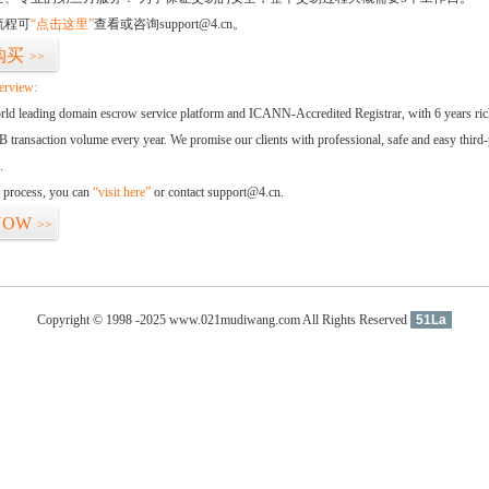
流程可
“点击这里”
查看或咨询support@4.cn。
购买
>>
erview:
orld leading domain escrow service platform and ICANN-Accredited Registrar, with 6 years ri
 transaction volume every year. We promise our clients with professional, safe and easy third-
.
d process, you can
“visit here”
or contact support@4.cn.
NOW
>>
Copyright © 1998 -2025 www.021mudiwang.com All Rights Reserved
51La