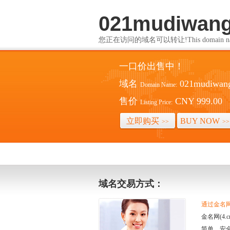
021mudiwan
您正在访问的域名可以转让!This domain name i
一口价出售中！
域名
021mudiwan
Domain Name:
售价
CNY 999.00
Listing Price:
立即购买
BUY NOW
>>
>>
域名交易方式：
通过金名网(
金名网(4
简单、安