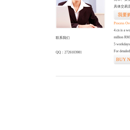
具体交易
我要
Process Ov
4.cn is a w
million RMB
联系我们
5 workdays
For detaile
QQ：2726103981
BUY 